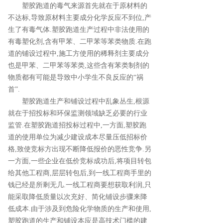
塑胶跑道的毒气来源首先就在于原材料的
不达标,导致原材料主要成分化学反应不到位,产
生了有毒气体.塑胶跑道生产过程中非法使用的
有毒塑化剂,含有甲苯、二甲苯等苯类物质.在跑
道的铺设过程中,施工方使用的稀释剂主要成分
也是甲苯、二甲苯等苯类,这些含有苯类制剂的
物质都有可能是导致中小学生不良反应的“祸
首”.
塑胶跑道生产和铺设过程中乱象丛生,根源
就在于招投标和环保监测领域缺乏必要的行业
监管.在塑胶跑道招投标过程中,一方面,塑胶跑
道的使用单位为减少建设成本尽量压低招标价
格,致使竞标方出现不断降低报价的恶性竞争.另
一方面,一些企业在低价竞标成功后,将项目转包
给其他工程商,层层转包后,到一线工程商手里的
钱已经是所剩无几.一线工程商要想获取利润,只
能采取降低质量以次充好、简化铺设步骤来降
低成本.由于涉及到危险化学物质的生产和使用,
塑胶跑道的生产和铺设本应是高技术门槛的建