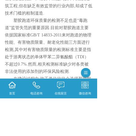
筑工程,但在缺乏有效监管的行业内部,却成了低
技术门槛的粗制滥造.
塑胶跑道环保质量的检测不足也是“毒跑
道”监管失范的重要原因.目前对塑胶跑道主要
依据国家标准GB/T 14833-2011来对跑道的物理
性能、有害物质限量、耐老化性能三方面进行
检测,其中对有害物质限量的检测标准主要是指
处于游离状态的单体甲苯二异氰酸酯（TDI）
不超过0.7%.然而,相关检测标准缺少对各类被
非法使用的添加剂的环保风险检测.
在建设过程中,施工单位往往会选择那些相
熟识的小型检测机构出具检测报告.由于塑胶跑
道的使用单位往往缺乏相关专业知识,多半成
首页
电话咨询
在线留言
微信咨询
了“甩手掌柜”,使得环保不达标的有毒跑道投入
校园使用.
楚雄塑胶跑道哪家实惠？楚雄塑胶球场哪家