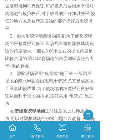
坡度都得到可靠保证,钉好模条后要用水平仪对
场地进行模拟校正,对于较高的部分加以整平,较
低的地方以及被污染腐蚀的部分挖掉后用胶填
平.
2、加大塑胶球场跑道的跨度:为了使塑胶球
场的平整度得到保证,应该尽量将将塑胶球场跑
道的跨度增大,一般在3.66米左右的场地跨度是
比较合适的,而非比赛场地的跨度则应该符合大
于4米的标准.
3、塑胶球场采用“龟背式”施工法:一般雨后
场地的南北半圆会出现积水情况,尤其是跳高区
半圆会比较严重.为了使场地的坡度得到良好保
证从而利于场地的排水,最好采用“龟背式”施工
法.
在
楚雄塑胶球场施工
时注意以上几种施工方
法,可以对塑胶球场的积水问题加以改善,从而提
高场地利用率,得到更好的使用效果.
首页
电话咨询
在线留言
微信咨询