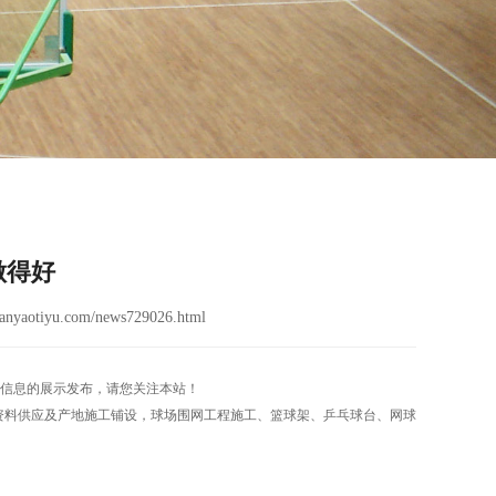
做得好
anyaotiyu.com/news729026.html
信息的展示发布，请您关注本站！
资料供应及产地施工铺设，球场围网工程施工、篮球架、乒乓球台、网球