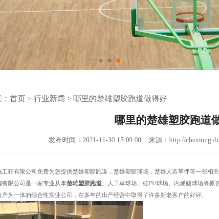
置：
首页
>
行业新闻
>
哪里的楚雄塑胶跑道做得好
哪里的楚雄塑胶跑道
发布时间：2021-11-30 15:09:00
来源：http://chuxiong.di
施工程有限公司免费为您提供
楚雄塑胶跑道
，楚雄塑胶球场，楚雄人造草坪等一些相关
施有限公司是一家专业从事
楚雄塑胶跑道
、人工草球场、硅PU球场、丙烯酸球场等原
出产为一体的综合性实业公司，在多年的出产经营中取得了许多新老客户的好评。