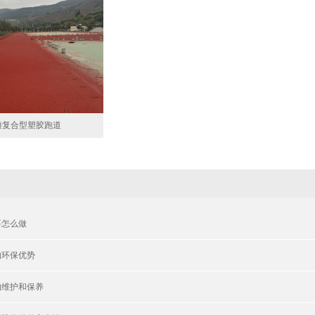
雄复合型塑胶跑道
要怎么做
的环保优势
的维护和保养