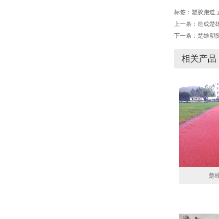
标签：
塑胶跑道
,
上一条：
造成楚
下一条：
楚雄塑
相关产品
楚