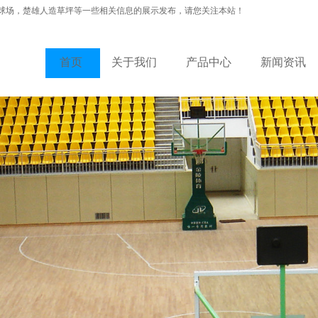
球场，楚雄人造草坪等一些相关信息的展示发布，请您关注本站！
首页
关于我们
产品中心
新闻资讯