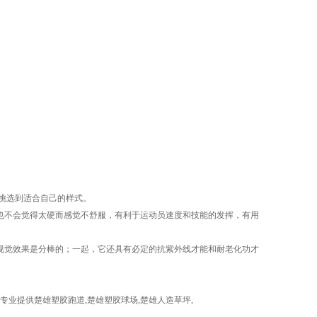
挑选到适合自己的样式。
也不会觉得太硬而感觉不舒服，有利于运动员速度和技能的发挥，有用
视觉效果是分棒的；一起，它还具有必定的抗紫外线才能和耐老化功才
业提供楚雄塑胶跑道,楚雄塑胶球场,楚雄人造草坪,