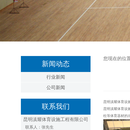
您现在的位
新闻动态
行业新闻
公司新闻
昆明滇耀体育设
联系我们
昆明滇耀体育设
柱等体育器材的
昆明滇耀体育设施工程有限公司
联系人：张先生