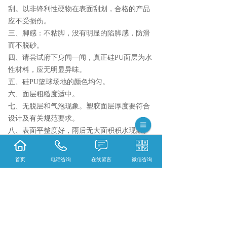
刮。以非锋利性硬物在表面刮划，合格的产品
应不受损伤。
三、脚感：不粘脚，没有明显的陷脚感，防滑
而不脱砂。
四、请尝试府下身闻一闻，真正硅PU面层为水
性材料，应无明显异味。
五、硅PU篮球场地的颜色均匀。
六、面层粗糙度适中。
七、无脱层和气泡现象。塑胶面层厚度要符合
设计及有关规范要求。
八、表面平整度好，雨后无大面积积水现象。
楚雄塑胶跑道哪家实惠？楚雄塑胶球场哪家
好？楚雄人造草坪怎么样？昆明滇耀体育设施
首页
电话咨询
在线留言
微信咨询
工程有限公司专业提供楚雄塑胶跑道,楚雄塑胶
球场,楚雄人造草坪,
相关标签：
硅PU篮球场
,
上一条：
1分钟带您读懂什么是混合型楚雄塑胶