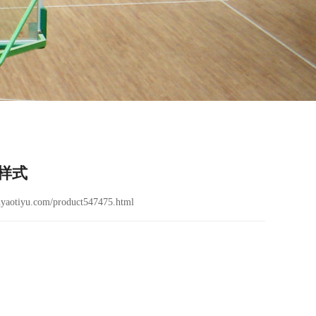
样式
yaotiyu.com/product547475.html